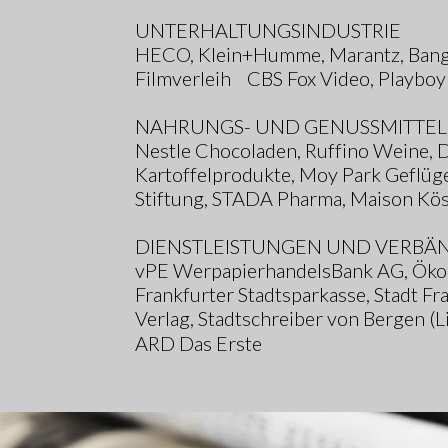
UNTERHALTUNGSINDUSTRIE
HECO, Klein+Humme, Marantz, Bang+O
Filmverleih    CBS Fox Video, Playboy V
NAHRUNGS- UND GENUSSMITTEL
Nestle Chocoladen, Ruffino Weine, D
Kartoffelprodukte, Moy Park Geflüg
Stiftung, STADA Pharma, Maison Köst
DIENSTLEISTUNGEN UND VERBÄ
vPE WerpapierhandelsBank AG, Ökoba
Frankfurter Stadtsparkasse, Stadt Fr
Verlag, Stadtschreiber von Bergen (
ARD Das Erste